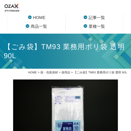
HOME
記事一覧
商品一覧
業種一覧
【ごみ袋】TM93 業務用ポリ袋 透明
90L
HOME
>
袋・包装資材
>
袋用品
> 【ごみ袋】TM93 業務用ポリ袋 透明 90L