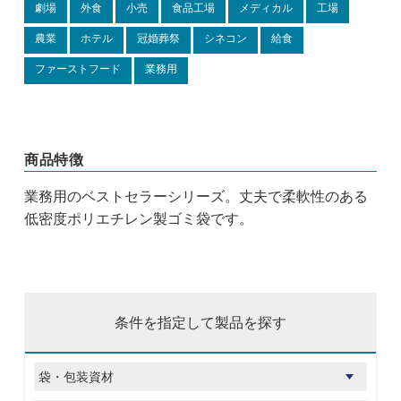
劇場
外食
小売
食品工場
メディカル
工場
農業
ホテル
冠婚葬祭
シネコン
給食
ファーストフード
業務用
商品特徴
業務用のベストセラーシリーズ。丈夫で柔軟性のある
低密度ポリエチレン製ゴミ袋です。
条件を指定して製品を探す