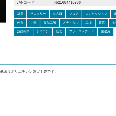
JANコード
：
4521684410986
厨房
サニタリー
出入口
フロア
コンセッション
外食
小売
食品工場
メディカル
工場
農業
ホ
冠婚葬祭
シネコン
給食
ファーストフード
業務用
低密度ポリエチレン製ゴミ袋です。