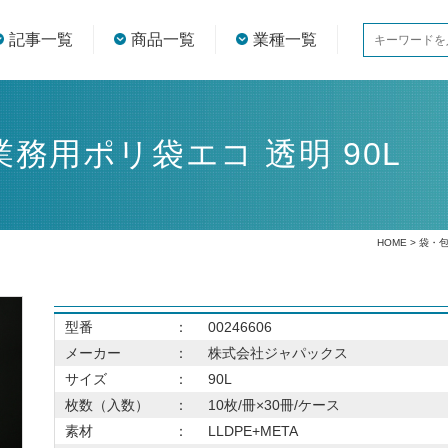
記事一覧
商品一覧
業種一覧
業務用ポリ袋エコ 透明 90L
HOME
>
袋・
型番
：
00246606
メーカー
：
株式会社ジャパックス
サイズ
：
90L
枚数（入数）
：
10枚/冊×30冊/ケース
素材
：
LLDPE+META