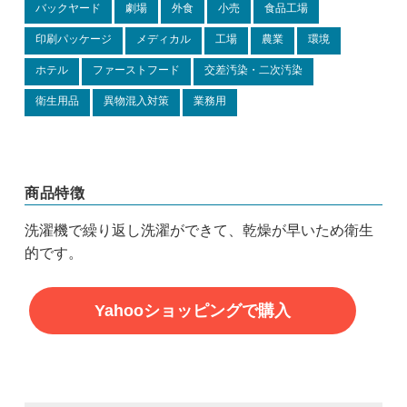
バックヤード
劇場
外食
小売
食品工場
印刷パッケージ
メディカル
工場
農業
環境
ホテル
ファーストフード
交差汚染・二次汚染
衛生用品
異物混入対策
業務用
商品特徴
洗濯機で繰り返し洗濯ができて、乾燥が早いため衛生
的です。
Yahooショッピングで購入