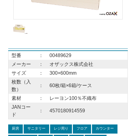
型番
：
00489629
メーカー
：
オザックス株式会社
サイズ
：
300×600mm
枚数（入
：
60枚/箱×6箱/ケース
数）
素材
：
レーヨン100％不織布
JANコー
：
4570180914559
ド
厨房
サニタリー
レジ周り
フロア
カウンター