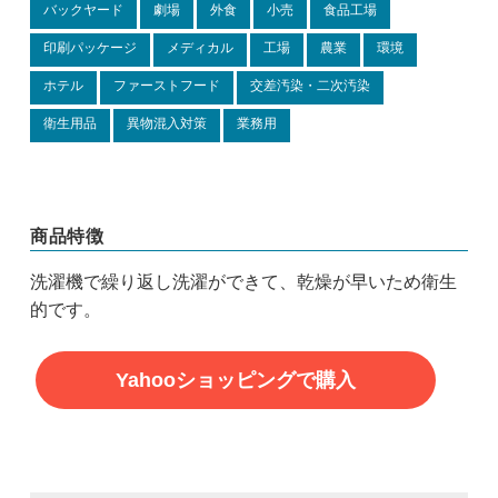
バックヤード
劇場
外食
小売
食品工場
印刷パッケージ
メディカル
工場
農業
環境
ホテル
ファーストフード
交差汚染・二次汚染
衛生用品
異物混入対策
業務用
商品特徴
洗濯機で繰り返し洗濯ができて、乾燥が早いため衛生
的です。
Yahooショッピングで購入