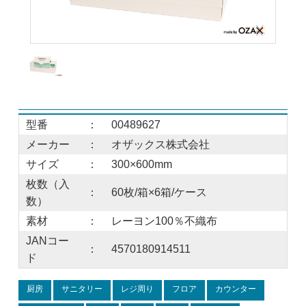
型番
：
00489627
メーカー
：
オザックス株式会社
サイズ
：
300×600mm
枚数（入
：
60枚/箱×6箱/ケース
数）
素材
：
レーヨン100％不織布
JANコー
：
4570180914511
ド
厨房
サニタリー
レジ周り
フロア
カウンター