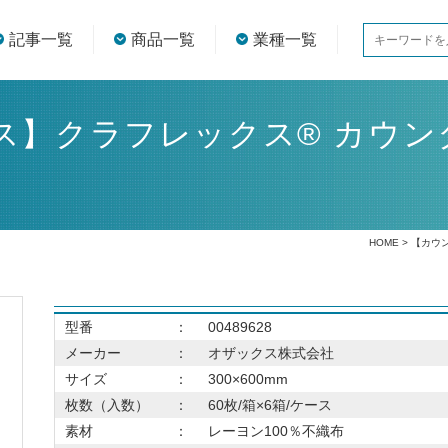
記事一覧
商品一覧
業種一覧
】クラフレックス® カウンタ
HOME
> 【カウ
型番
：
00489628
メーカー
：
オザックス株式会社
サイズ
：
300×600mm
枚数（入数）
：
60枚/箱×6箱/ケース
素材
：
レーヨン100％不織布