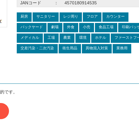
JANコード
：
4570180914535
厨房
サニタリー
レジ周り
フロア
カウンター
バックヤード
劇場
外食
小売
食品工場
印刷パッ
メディカル
工場
農業
環境
ホテル
ファーストフ
交差汚染・二次汚染
衛生用品
異物混入対策
業務用
的です。