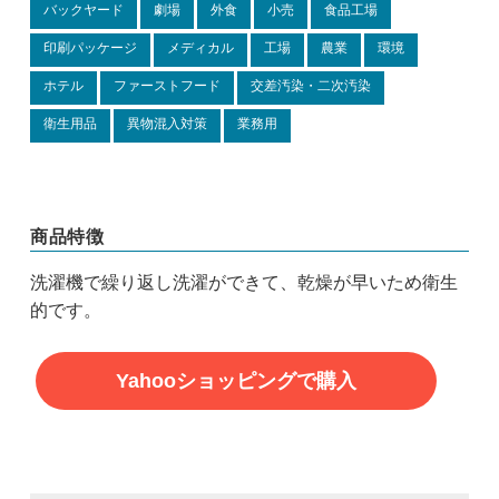
バックヤード
劇場
外食
小売
食品工場
印刷パッケージ
メディカル
工場
農業
環境
ホテル
ファーストフード
交差汚染・二次汚染
衛生用品
異物混入対策
業務用
商品特徴
洗濯機で繰り返し洗濯ができて、乾燥が早いため衛生
的です。
Yahooショッピングで購入