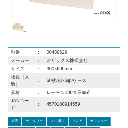
型番
：
00489629
メーカー
：
オザックス株式会社
サイズ
：
300×600mm
枚数（入
：
60枚/箱×6箱/ケース
数）
素材
：
レーヨン100％不織布
JANコー
：
4570180914559
ド
厨房
サニタリー
レジ周り
フロア
カウンター