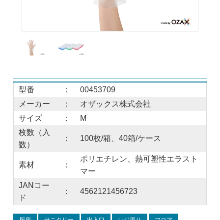
型番
：
00453709
メーカー
：
オザックス株式会社
サイズ
：
M
枚数（入
：
100枚/箱、40箱/ケース
数）
ポリエチレン、熱可塑性エラスト
素材
：
マー
JANコー
：
4562121456723
ド