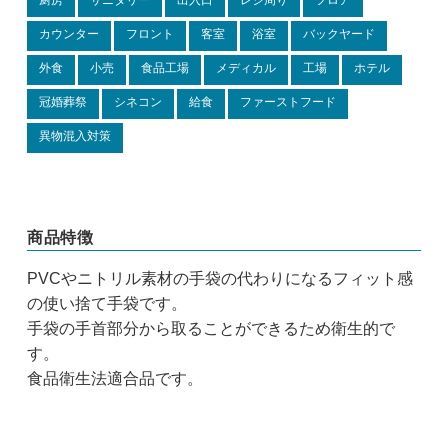
厨房
サニタリー
出入口
レジ周り
フロア
カウンター
フロント
客室
浴室
バックヤード
外食
小売
食品工場
メディカル
工場
ホテル
冠婚葬祭
シネコン
給食
ファーストフード
異物混入対策
商品特徴
PVCやニトリル素材の手袋の代わりになるフィット感
の使い捨て手袋です。
手袋の手首部分から取ることができるため衛生的で
す。
食品衛生法適合品です。