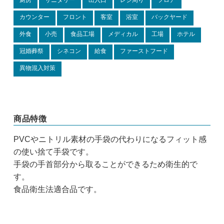
厨房
サニタリー
出入口
レジ周り
フロア
カウンター
フロント
客室
浴室
バックヤード
外食
小売
食品工場
メディカル
工場
ホテル
冠婚葬祭
シネコン
給食
ファーストフード
異物混入対策
商品特徴
PVCやニトリル素材の手袋の代わりになるフィット感
の使い捨て手袋です。
手袋の手首部分から取ることができるため衛生的で
す。
食品衛生法適合品です。