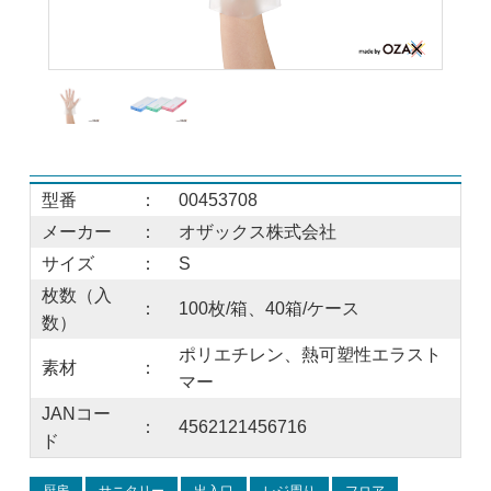
型番
：
00453708
メーカー
：
オザックス株式会社
サイズ
：
S
枚数（入
：
100枚/箱、40箱/ケース
数）
ポリエチレン、熱可塑性エラスト
素材
：
マー
JANコー
：
4562121456716
ド