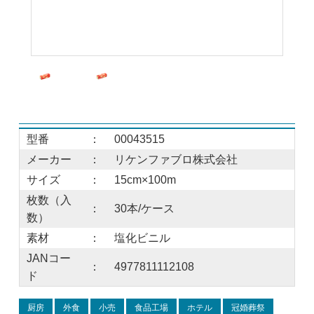
型番
：
00043515
メーカー
：
リケンファブロ株式会社
サイズ
：
15cm×100m
枚数（入
：
30本/ケース
数）
素材
：
塩化ビニル
JANコー
：
4977811112108
ド
厨房
外食
小売
食品工場
ホテル
冠婚葬祭