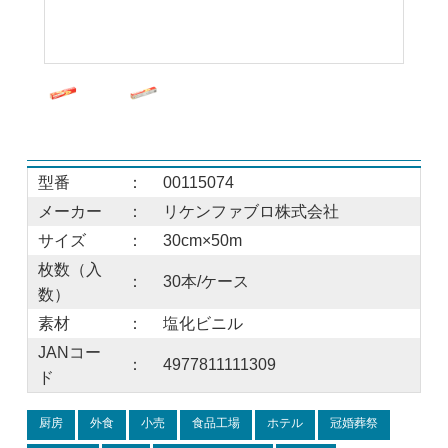
型番
：
00115074
メーカー
：
リケンファブロ株式会社
サイズ
：
30cm×50m
枚数（入
：
30本/ケース
数）
素材
：
塩化ビニル
JANコー
：
4977811111309
ド
厨房
外食
小売
食品工場
ホテル
冠婚葬祭