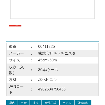
型番
：
00411225
メーカー
：
株式会社キッチニスタ
サイズ
：
45cm×50m
枚数（入
：
30本/ケース
数）
素材
：
塩化ビニル
JANコー
：
4902534758456
ド
厨房
外食
小売
食品工場
ホテル
冠婚葬祭