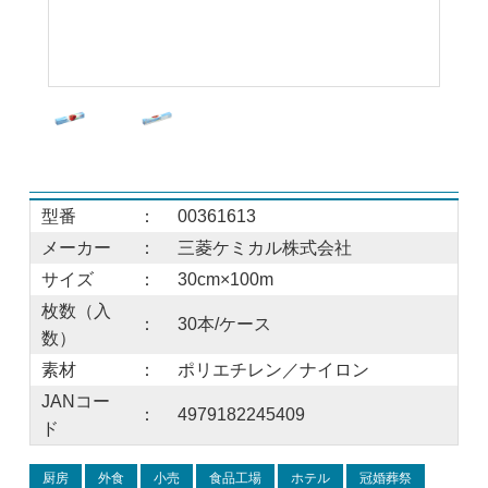
型番
：
00361613
メーカー
：
三菱ケミカル株式会社
サイズ
：
30cm×100m
枚数（入
：
30本/ケース
数）
素材
：
ポリエチレン／ナイロン
JANコー
：
4979182245409
ド
厨房
外食
小売
食品工場
ホテル
冠婚葬祭