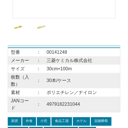
型番
：
00141248
メーカー
：
三菱ケミカル株式会社
サイズ
：
30cm×100m
枚数（入
：
30本/ケース
数）
素材
：
ポリエチレン／ナイロン
JANコー
：
4979182231044
ド
厨房
外食
小売
食品工場
ホテル
冠婚葬祭