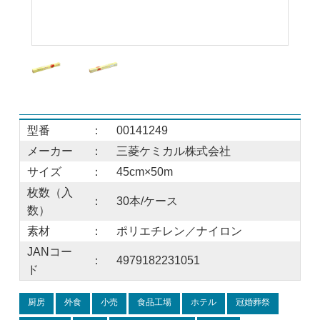
型番
：
00141249
メーカー
：
三菱ケミカル株式会社
サイズ
：
45cm×50m
枚数（入
：
30本/ケース
数）
素材
：
ポリエチレン／ナイロン
JANコー
：
4979182231051
ド
厨房
外食
小売
食品工場
ホテル
冠婚葬祭