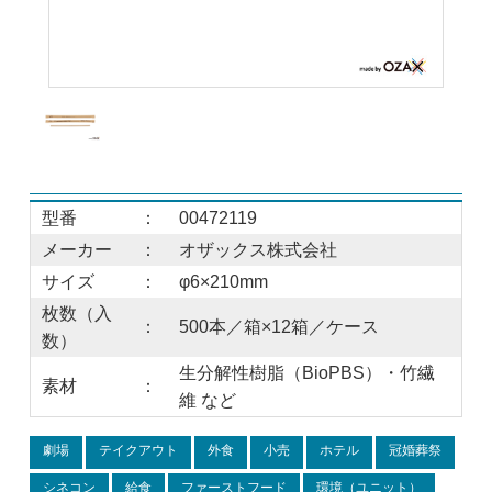
型番
：
00472119
メーカー
：
オザックス株式会社
サイズ
：
φ6×210mm
枚数（入
：
500本／箱×12箱／ケース
数）
生分解性樹脂（BioPBS）・竹繊
素材
：
維 など
劇場
テイクアウト
外食
小売
ホテル
冠婚葬祭
シネコン
給食
ファーストフード
環境（ユニット）