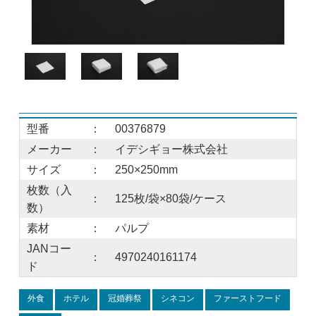
型番
：
00376879
メーカー
：
イデシギョー株式会社
サイズ
：
250×250mm
枚数（入
：
125枚/袋×80袋/ケース
数）
素材
：
パルプ
JANコー
：
4970240161174
ド
外食
ホテル
冠婚葬祭
シネコン
ファーストフード