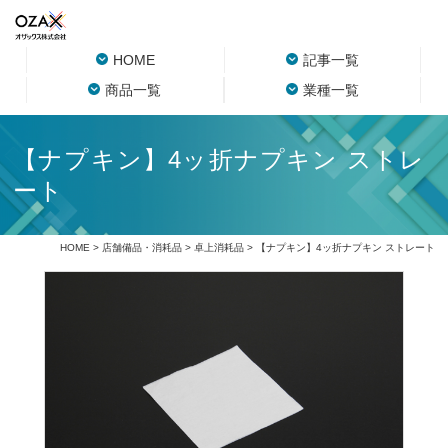
HOME
記事一覧
商品一覧
業種一覧
【ナプキン】4ッ折ナプキン ストレ
ート
HOME
>
店舗備品・消耗品
>
卓上消耗品
> 【ナプキン】4ッ折ナプキン ストレート