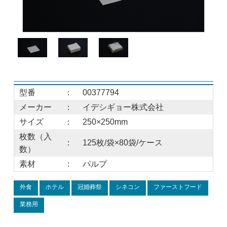
型番
：
00377794
メーカー
：
イデシギョー株式会社
サイズ
：
250×250mm
枚数（入
：
125枚/袋×80袋/ケース
数）
素材
：
パルプ
外食
ホテル
冠婚葬祭
シネコン
ファーストフード
業務用