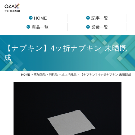
HOME
記事一覧
商品一覧
業種一覧
【ナプキン】4ッ折ナプキン 未晒既
成
HOME
>
店舗備品・消耗品
>
卓上消耗品
> 【ナプキン】4ッ折ナプキン 未晒既成