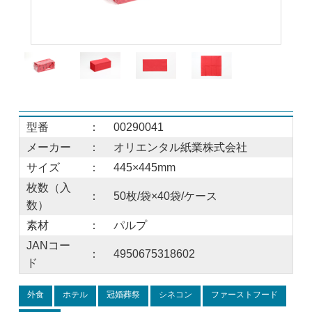
型番
：
00290041
メーカー
：
オリエンタル紙業株式会社
サイズ
：
445×445mm
枚数（入
：
50枚/袋×40袋/ケース
数）
素材
：
パルプ
JANコー
：
4950675318602
ド
外食
ホテル
冠婚葬祭
シネコン
ファーストフード