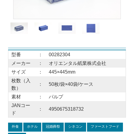
型番
：
00282304
メーカー
：
オリエンタル紙業株式会社
サイズ
：
445×445mm
枚数（入
：
50枚/袋×40袋/ケース
数）
素材
：
パルプ
JANコー
：
4950675318732
ド
外食
ホテル
冠婚葬祭
シネコン
ファーストフード