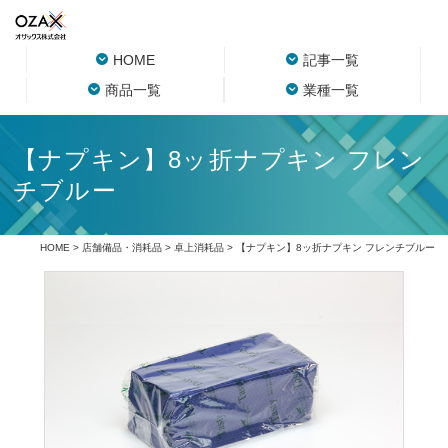
HOME
記事一覧
商品一覧
業種一覧
【ナプキン】8ッ折ナプキン フレン
チブルー
HOME
>
店舗備品・消耗品
>
卓上消耗品
> 【ナプキン】8ッ折ナプキン フレンチブルー