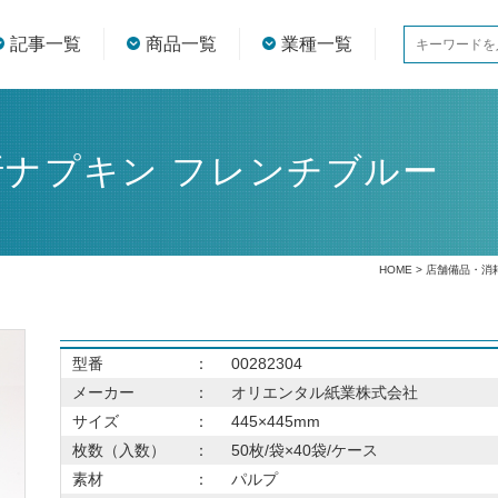
記事一覧
商品一覧
業種一覧
折ナプキン フレンチブルー
HOME
>
店舗備品・消
型番
：
00282304
メーカー
：
オリエンタル紙業株式会社
サイズ
：
445×445mm
枚数（入数）
：
50枚/袋×40袋/ケース
素材
：
パルプ