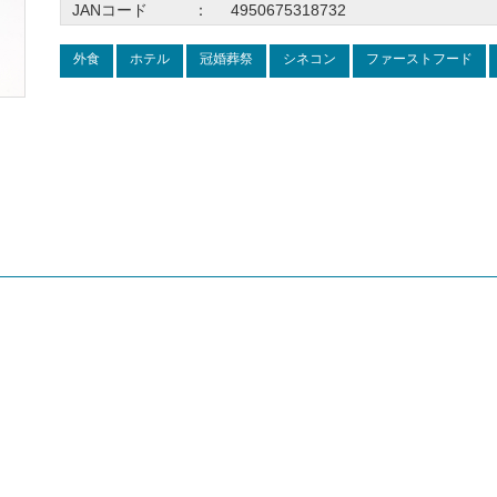
JANコード
：
4950675318732
外食
ホテル
冠婚葬祭
シネコン
ファーストフード