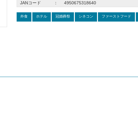
JANコード
：
4950675318640
外食
ホテル
冠婚葬祭
シネコン
ファーストフード