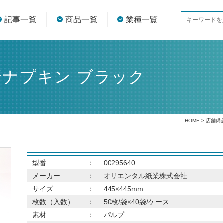
記事一覧
商品一覧
業種一覧
折ナプキン ブラック
HOME
>
店舗備
型番
：
00295640
メーカー
：
オリエンタル紙業株式会社
サイズ
：
445×445mm
枚数（入数）
：
50枚/袋×40袋/ケース
素材
：
パルプ