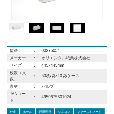
型番
：
00275054
メーカー
：
オリエンタル紙業株式会社
サイズ
：
445×445mm
枚数（入
：
50枚/袋×40袋/ケース
数）
素材
：
パルプ
JANコー
：
4950675301024
ド
外食
ホテル
冠婚葬祭
シネコン
ファーストフード