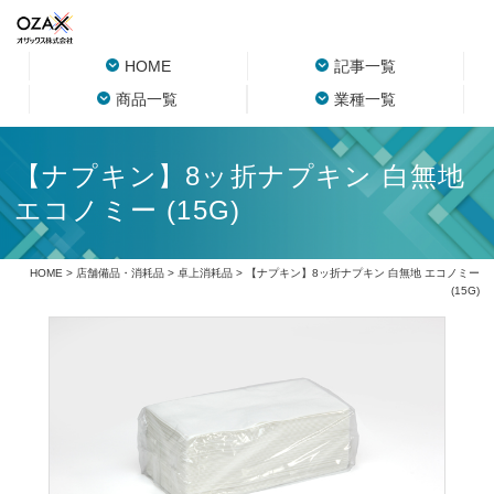
HOME
記事一覧
商品一覧
業種一覧
【ナプキン】8ッ折ナプキン 白無地
エコノミー (15G)
HOME
>
店舗備品・消耗品
>
卓上消耗品
> 【ナプキン】8ッ折ナプキン 白無地 エコノミー
(15G)