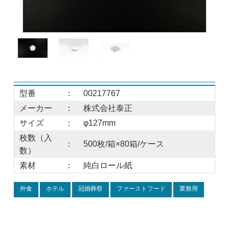
型番
：
00217767
メーカー
：
株式会社泰正
サイズ
：
φ127mm
枚数（入
：
500枚/箱×80箱/ケース
数）
素材
：
純白ロール紙
外食
ホテル
冠婚葬祭
ファーストフード
業務用