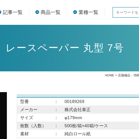
記事一覧
商品一覧
業種一覧
レースペーパー 丸型 7号
HOME
>
店舗備品・消
型番
：
00189269
メーカー
：
株式会社泰正
サイズ
：
φ179mm
枚数（入数）
：
500枚/箱×40箱/ケース
素材
：
純白ロール紙