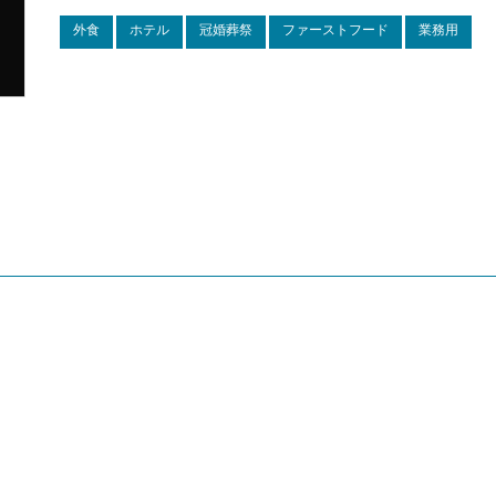
外食
ホテル
冠婚葬祭
ファーストフード
業務用