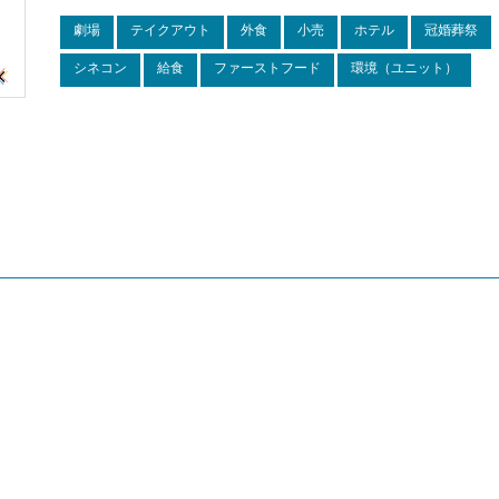
劇場
テイクアウト
外食
小売
ホテル
冠婚葬祭
シネコン
給食
ファーストフード
環境（ユニット）