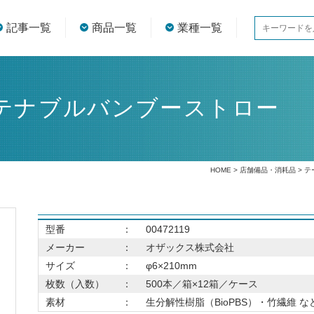
記事一覧
商品一覧
業種一覧
テナブルバンブーストロー
HOME
>
店舗備品・消耗品
>
テ
型番
：
00472119
メーカー
：
オザックス株式会社
サイズ
：
φ6×210mm
枚数（入数）
：
500本／箱×12箱／ケース
素材
：
生分解性樹脂（BioPBS）・竹繊維 な