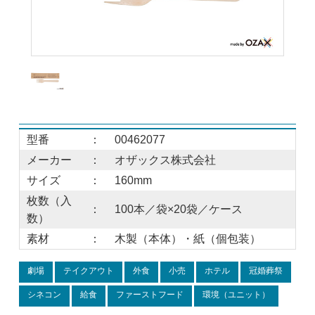
型番
：
00462077
メーカー
：
オザックス株式会社
サイズ
：
160mm
枚数（入
：
100本／袋×20袋／ケース
数）
素材
：
木製（本体）・紙（個包装）
劇場
テイクアウト
外食
小売
ホテル
冠婚葬祭
シネコン
給食
ファーストフード
環境（ユニット）