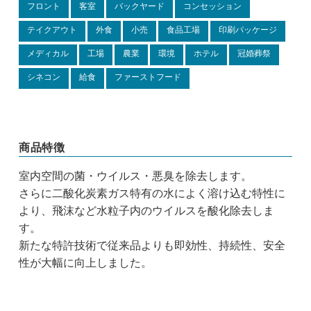
フロント
客室
バックヤード
コンセッション
テイクアウト
外食
小売
食品工場
印刷パッケージ
メディカル
工場
農業
環境
ホテル
冠婚葬祭
シネコン
給食
ファーストフード
商品特徴
室内空間の菌・ウイルス・悪臭を除去します。
さらに二酸化炭素ガス特有の水によく溶け込む特性に
より、飛沫など水粒子内のウイルスを酸化除去しま
す。
新たな特許技術で従来品よりも即効性、持続性、安全
性が大幅に向上しました。