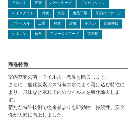
フロント
客室
バックヤード
コンセッション
テイクアウト
外食
小売
食品工場
印刷パッケージ
メディカル
工場
農業
環境
ホテル
冠婚葬祭
シネコン
給食
ファーストフード
業務用
商品特徴
室内空間の菌・ウイルス・悪臭を除去します。
さらに二酸化炭素ガス特有の水によく溶け込む特性に
より、飛沫など水粒子内のウイルスを酸化除去しま
す。
新たな特許技術で従来品よりも即効性、持続性、安全
性が大幅に向上しました。