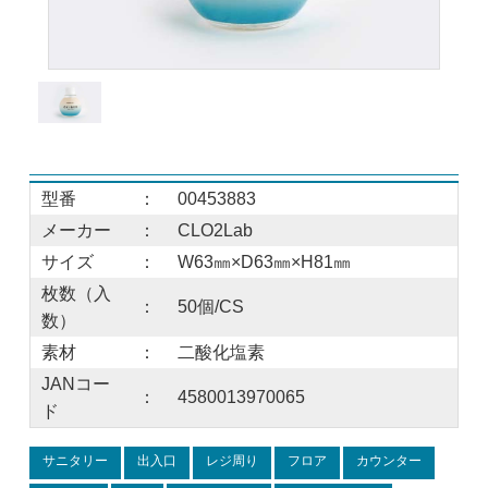
型番
：
00453883
メーカー
：
CLO2Lab
サイズ
：
W63㎜×D63㎜×H81㎜
枚数（入
：
50個/CS
数）
素材
：
二酸化塩素
JANコー
：
4580013970065
ド
サニタリー
出入口
レジ周り
フロア
カウンター