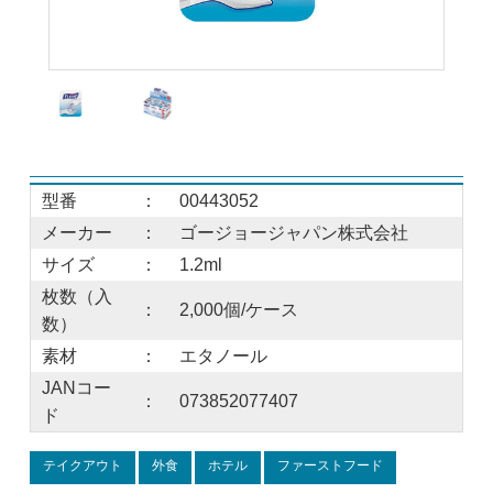
型番
：
00443052
メーカー
：
ゴージョージャパン株式会社
サイズ
：
1.2ml
枚数（入
：
2,000個/ケース
数）
素材
：
エタノール
JANコー
：
073852077407
ド
テイクアウト
外食
ホテル
ファーストフード