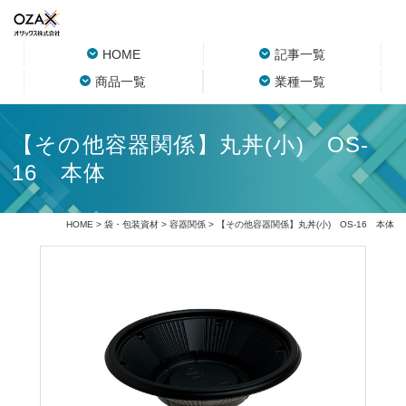
HOME
記事一覧
商品一覧
業種一覧
【その他容器関係】丸丼(小) OS-
16 本体
HOME
>
袋・包装資材
>
容器関係
> 【その他容器関係】丸丼(小) OS-16 本体