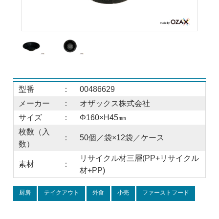
型番
：
00486629
メーカー
：
オザックス株式会社
サイズ
：
Φ160×H45㎜
枚数（入
：
50個／袋×12袋／ケース
数）
リサイクル材三層(PP+リサイクル
素材
：
材+PP)
厨房
テイクアウト
外食
小売
ファーストフード