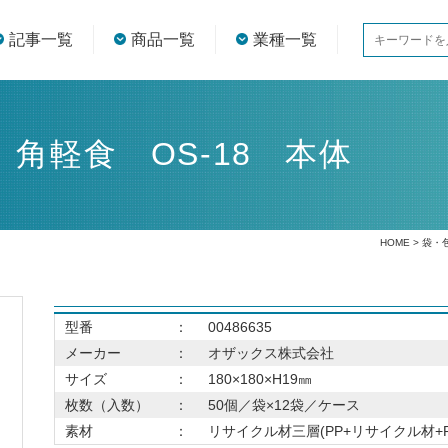
記事一覧
商品一覧
業種一覧
角軽食 OS-18 本体
HOME
>
袋・
型番
：
00486635
メーカー
：
オザックス株式会社
サイズ
：
180×180×H19㎜
枚数（入数）
：
50個／袋×12袋／ケース
素材
：
リサイクル材三層(PP+リサイクル材+P