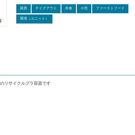
厨房
テイクアウト
外食
小売
ファーストフード
環境（ユニット）
のリサイクルプラ容器です