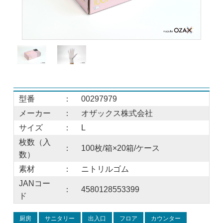
型番
：
00297979
メーカー
：
オザックス株式会社
サイズ
：
L
枚数（入
：
100枚/箱×20箱/ケース
数）
素材
：
ニトリルゴム
JANコー
：
4580128553399
ド
厨房
サニタリー
出入口
フロア
カウンター