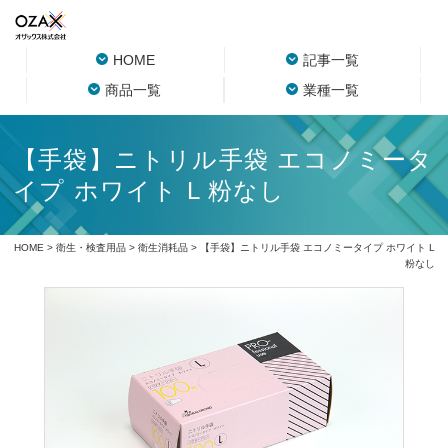
HOME
記事一覧
商品一覧
業種一覧
【手袋】ニトリル手袋 エコノミータ
イプ ホワイト L 粉なし
HOME
>
衛生・検査用品
>
衛生消耗品
> 【手袋】ニトリル手袋 エコノミータイプ ホワイト L
粉なし