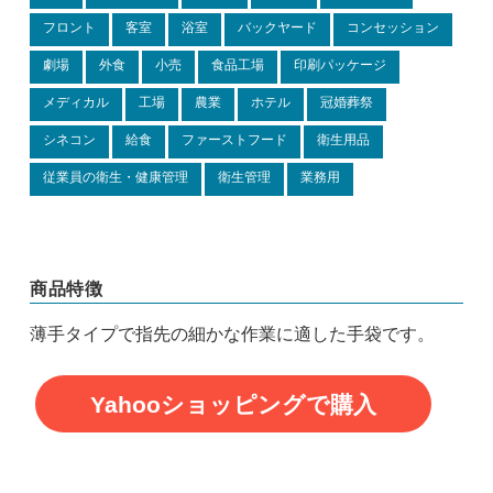
フロント
客室
浴室
バックヤード
コンセッション
劇場
外食
小売
食品工場
印刷パッケージ
メディカル
工場
農業
ホテル
冠婚葬祭
シネコン
給食
ファーストフード
衛生用品
従業員の衛生・健康管理
衛生管理
業務用
商品特徴
薄手タイプで指先の細かな作業に適した手袋です。
Yahooショッピングで購入