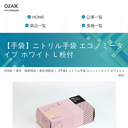
HOME
記事一覧
商品一覧
業種一覧
【手袋】ニトリル手袋 エコノミータ
イプ ホワイト L 粉付
HOME
>
衛生・検査用品
>
衛生消耗品
> 【手袋】ニトリル手袋 エコノミータイプ ホワイト L
粉付