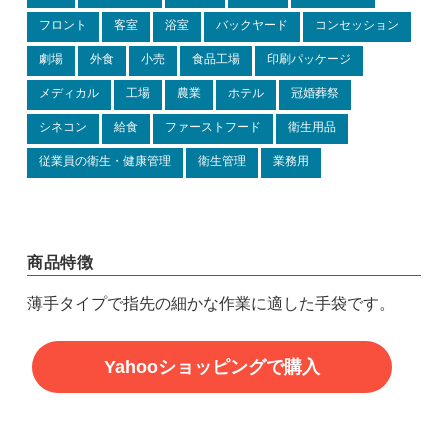
フロント
客室
浴室
バックヤード
コンセッション
劇場
外食
小売
食品工場
印刷パッケージ
メディカル
工場
農業
ホテル
冠婚葬祭
シネコン
給食
ファーストフード
衛生用品
従業員の衛生・健康管理
衛生管理
業務用
商品特徴
薄手タイプで指先の細かな作業に適した手袋です。
Yahooショッピングで購入