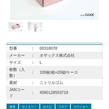
型番
：
00318078
メーカー
：
オザックス株式会社
サイズ
：
L
枚数（入
：
100枚/箱×20箱/ケース
数）
素材
：
ニトリルゴム
JANコー
：
4580128553719
ド
厨房
サニタリー
出入口
フロア
カウンター