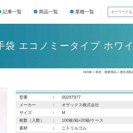
記事一覧
商品一覧
業種一覧
袋 エコノミータイプ ホワイ
HOME
>
衛生・検査用品
>
衛生消耗
型番
：
00297977
メーカー
：
オザックス株式会社
サイズ
：
M
枚数（入数）
：
100枚/箱×20箱/ケース
素材
：
ニトリルゴム