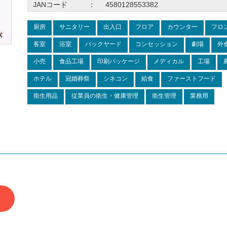
JANコード
：
4580128553382
厨房
サニタリー
出入口
フロア
カウンター
フロ
客室
浴室
バックヤード
コンセッション
劇場
外
小売
食品工場
印刷パッケージ
メディカル
工場
ホテル
冠婚葬祭
シネコン
給食
ファーストフード
衛生用品
従業員の衛生・健康管理
衛生管理
業務用