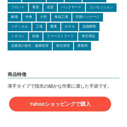
フロント
客室
浴室
バックヤード
コンセッション
劇場
外食
小売
食品工場
印刷パッケージ
メディカル
工場
農業
ホテル
冠婚葬祭
シネコン
給食
ファーストフード
衛生用品
従業員の衛生・健康管理
衛生管理
業務用
商品特徴
薄手タイプで指先の細かな作業に適した手袋です。
Yahooショッピングで購入