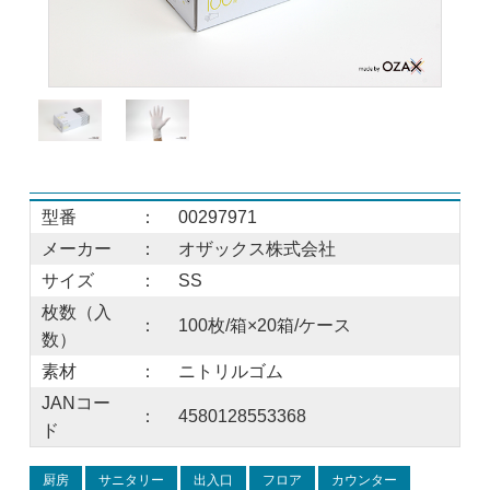
型番
：
00297971
メーカー
：
オザックス株式会社
サイズ
：
SS
枚数（入
：
100枚/箱×20箱/ケース
数）
素材
：
ニトリルゴム
JANコー
：
4580128553368
ド
厨房
サニタリー
出入口
フロア
カウンター