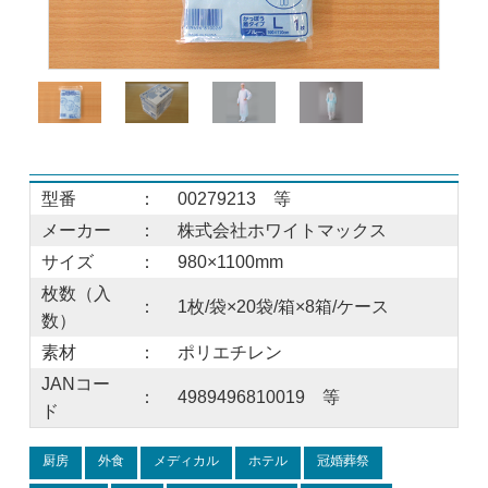
型番
：
00279213 等
メーカー
：
株式会社ホワイトマックス
サイズ
：
980×1100mm
枚数（入
：
1枚/袋×20袋/箱×8箱/ケース
数）
素材
：
ポリエチレン
JANコー
：
4989496810019 等
ド
厨房
外食
メディカル
ホテル
冠婚葬祭