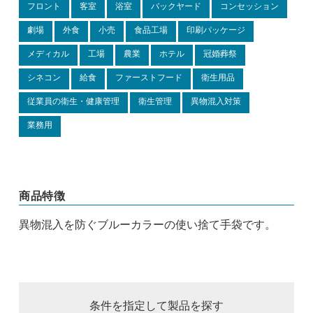
フロント
客室
浴室
バックヤード
コンセッション
劇場
外食
小売
食品工場
印刷パッケージ
メディカル
工場
農業
ホテル
冠婚葬祭
シネコン
給食
ファーストフード
衛生用品
従業員の衛生・健康管理
衛生管理
異物混入対策
業務用
商品特徴
異物混入を防ぐブルーカラーの使い捨て手袋です。
条件を指定して製品を探す