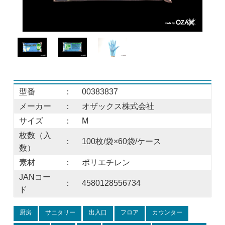
型番
：
00383837
メーカー
：
オザックス株式会社
サイズ
：
M
枚数（入
：
100枚/袋×60袋/ケース
数）
素材
：
ポリエチレン
JANコー
：
4580128556734
ド
厨房
サニタリー
出入口
フロア
カウンター