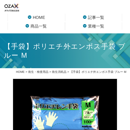
HOME
記事一覧
商品一覧
業種一覧
【手袋】ポリエチ外エンボス手袋 ブ
ルー M
HOME
>
衛生・検査用品
>
衛生消耗品
> 【手袋】ポリエチ外エンボス手袋 ブルー M