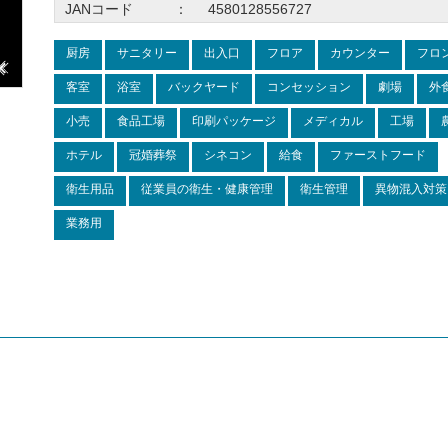
JANコード
：
4580128556727
厨房
サニタリー
出入口
フロア
カウンター
フロ
客室
浴室
バックヤード
コンセッション
劇場
外
小売
食品工場
印刷パッケージ
メディカル
工場
ホテル
冠婚葬祭
シネコン
給食
ファーストフード
衛生用品
従業員の衛生・健康管理
衛生管理
異物混入対策
業務用