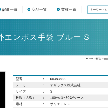
記事一覧
商品一覧
業種一覧
エンボス手袋 ブルー S
HOME
>
衛生・検
型番
：
00383836
メーカー
：
オザックス株式会社
サイズ
：
S
枚数（入数）
：
100枚/袋×60袋/ケース
素材
：
ポリエチレン