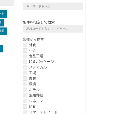
ント
条件を指定して検索
食
農業
業種から探す
外食
小売
食品工場
印刷パッケージ
メディカル
工場
農業
環境
ホテル
冠婚葬祭
シネコン
給食
ファーストフード