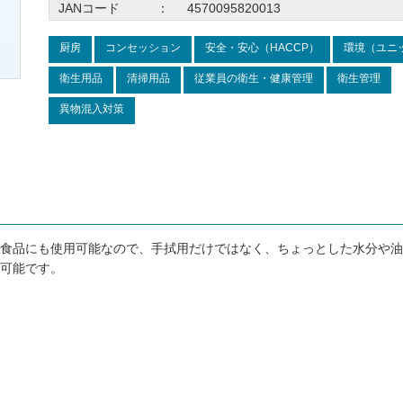
JANコード
：
4570095820013
厨房
コンセッション
安全・安心（HACCP）
環境（ユニ
衛生用品
清掃用品
従業員の衛生・健康管理
衛生管理
異物混入対策
食品にも使用可能なので、手拭用だけではなく、ちょっとした水分や油
可能です。