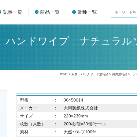
記事一覧
商品一覧
業種一覧
】ハンドワイプ ナチュラルソ
HOME
>
厨房・バックヤード消耗品
>
厨房消耗品
> 【
型番
：
00450614
メーカー
：
大興製紙株式会社
サイズ
：
220×230mm
枚数（入数）
：
200枚/個×30個/ケース
素材
：
天然パルプ100%