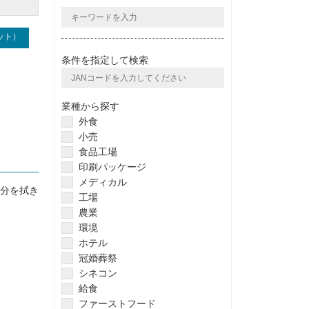
ット）
条件を指定して検索
業種から探す
外食
小売
食品工場
印刷パッケージ
メディカル
分を拭き
工場
農業
環境
ホテル
冠婚葬祭
シネコン
給食
ファーストフード