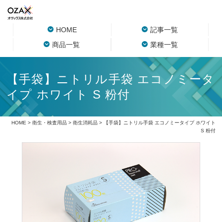
HOME
記事一覧
商品一覧
業種一覧
【手袋】ニトリル手袋 エコノミータ
イプ ホワイト S 粉付
HOME
>
衛生・検査用品
>
衛生消耗品
> 【手袋】ニトリル手袋 エコノミータイプ ホワイト
S 粉付