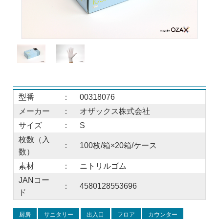
型番
：
00318076
メーカー
：
オザックス株式会社
サイズ
：
S
枚数（入
：
100枚/箱×20箱/ケース
数）
素材
：
ニトリルゴム
JANコー
：
4580128553696
ド
厨房
サニタリー
出入口
フロア
カウンター