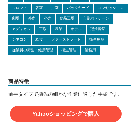
フロント
客室
浴室
バックヤード
コンセッション
劇場
外食
小売
食品工場
印刷パッケージ
メディカル
工場
農業
ホテル
冠婚葬祭
シネコン
給食
ファーストフード
衛生用品
従業員の衛生・健康管理
衛生管理
業務用
商品特徴
薄手タイプで指先の細かな作業に適した手袋です。
Yahooショッピングで購入