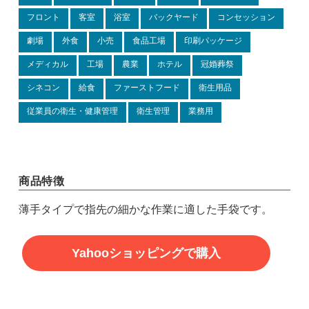
フロント
客室
浴室
バックヤード
コンセッション
劇場
外食
小売
食品工場
印刷パッケージ
メディカル
工場
農業
ホテル
冠婚葬祭
シネコン
給食
ファーストフード
衛生用品
従業員の衛生・健康管理
衛生管理
業務用
商品特徴
薄手タイプで指先の細かな作業に適した手袋です。
Yahooショッピングで購入