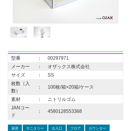
型番
：
00297971
メーカー
：
オザックス株式会社
サイズ
：
SS
枚数（入
：
100枚/箱×20箱/ケース
数）
素材
：
ニトリルゴム
JANコー
：
4580128553368
ド
厨房
サニタリー
出入口
フロア
カウンター