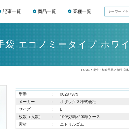
記事一覧
商品一覧
業種一覧
袋 エコノミータイプ ホワイト
HOME
>
衛生・検査用品
>
衛生消耗
型番
：
00297979
メーカー
：
オザックス株式会社
サイズ
：
L
枚数（入数）
：
100枚/箱×20箱/ケース
素材
：
ニトリルゴム