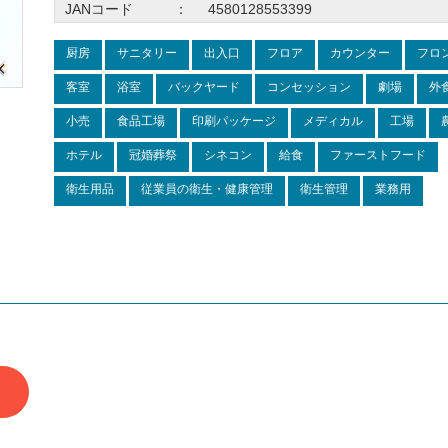
JANコード
：
4580128553399
厨房
サニタリー
出入口
フロア
カウンター
フロ
客室
浴室
バックヤード
コンセッション
劇場
外
小売
食品工場
印刷パッケージ
メディカル
工場
ホテル
冠婚葬祭
シネコン
給食
ファーストフード
衛生用品
従業員の衛生・健康管理
衛生管理
業務用