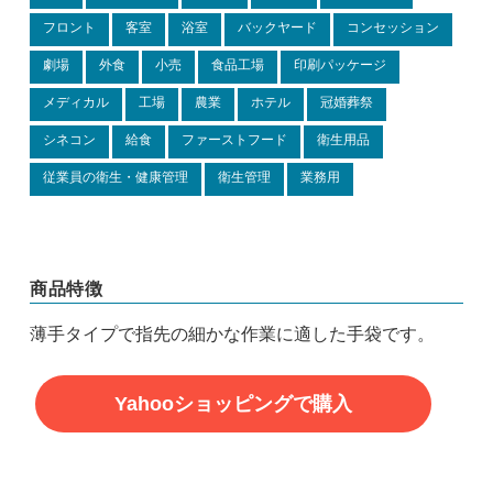
フロント
客室
浴室
バックヤード
コンセッション
劇場
外食
小売
食品工場
印刷パッケージ
メディカル
工場
農業
ホテル
冠婚葬祭
シネコン
給食
ファーストフード
衛生用品
従業員の衛生・健康管理
衛生管理
業務用
商品特徴
薄手タイプで指先の細かな作業に適した手袋です。
Yahooショッピングで購入