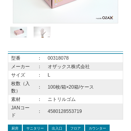
型番
：
00318078
メーカー
：
オザックス株式会社
サイズ
：
L
枚数（入
：
100枚/箱×20箱/ケース
数）
素材
：
ニトリルゴム
JANコー
：
4580128553719
ド
厨房
サニタリー
出入口
フロア
カウンター