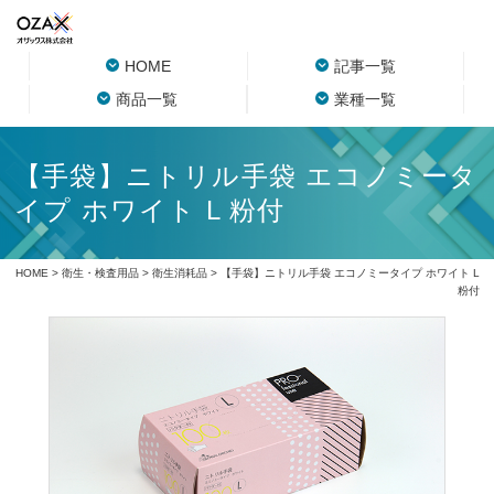
HOME
記事一覧
商品一覧
業種一覧
【手袋】ニトリル手袋 エコノミータ
イプ ホワイト L 粉付
HOME
>
衛生・検査用品
>
衛生消耗品
> 【手袋】ニトリル手袋 エコノミータイプ ホワイト L
粉付