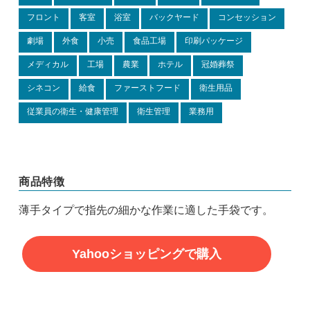
フロント
客室
浴室
バックヤード
コンセッション
劇場
外食
小売
食品工場
印刷パッケージ
メディカル
工場
農業
ホテル
冠婚葬祭
シネコン
給食
ファーストフード
衛生用品
従業員の衛生・健康管理
衛生管理
業務用
商品特徴
薄手タイプで指先の細かな作業に適した手袋です。
Yahooショッピングで購入