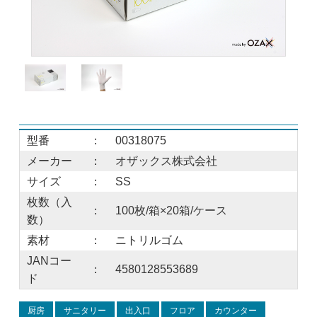
型番
：
00318075
メーカー
：
オザックス株式会社
サイズ
：
SS
枚数（入
：
100枚/箱×20箱/ケース
数）
素材
：
ニトリルゴム
JANコー
：
4580128553689
ド
厨房
サニタリー
出入口
フロア
カウンター