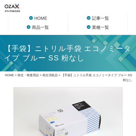
HOME
記事一覧
商品一覧
業種一覧
【手袋】ニトリル手袋 エコノミータ
イプ ブルー SS 粉なし
HOME
>
衛生・検査用品
>
衛生消耗品
> 【手袋】ニトリル手袋 エコノミータイプ ブルー SS
粉なし