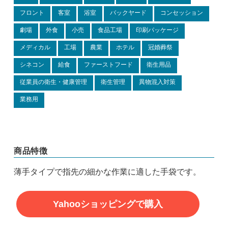
フロント
客室
浴室
バックヤード
コンセッション
劇場
外食
小売
食品工場
印刷パッケージ
メディカル
工場
農業
ホテル
冠婚葬祭
シネコン
給食
ファーストフード
衛生用品
従業員の衛生・健康管理
衛生管理
異物混入対策
業務用
商品特徴
薄手タイプで指先の細かな作業に適した手袋です。
Yahooショッピングで購入