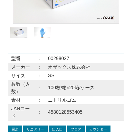
型番
：
00298027
メーカー
：
オザックス株式会社
サイズ
：
SS
枚数（入
：
100枚/箱×20箱/ケース
数）
素材
：
ニトリルゴム
JANコー
：
4580128553405
ド
厨房
サニタリー
出入口
フロア
カウンター