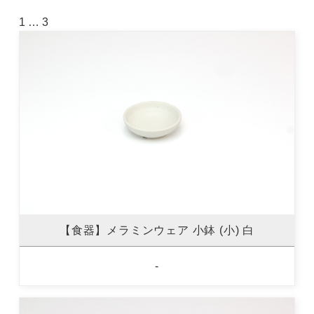
1
…
3
【食器】メラミンウェア 小鉢 (小) 白
-