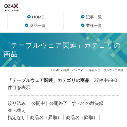
HOME
記事一覧
商品一覧
業種一覧
「テーブルウェア関連」カテゴリの
商品
HOME
>
厨房・バックヤード備品
> テーブルウェア関連
「テーブルウェア関連」カテゴリの商品
27件中/-9-0
件目を表示
絞り込み：
公開中
公開終了
すべての裁決録
並べ替え：
指定なし
商品名（昇順）
商品名（降順）