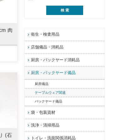
cm 肉
衛生・検査用品
店舗備品・消耗品
厨房・バックヤード消耗品
厨房・バックヤード備品
厨房備品
テーブルウェア関連
バックヤード備品
袋・包装資材
洗浄・清掃用品
 (石
トイレ・洗面関係消耗品