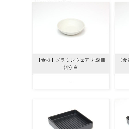
【食器】メラミンウェア 丸深皿
【食
(小) 白
-