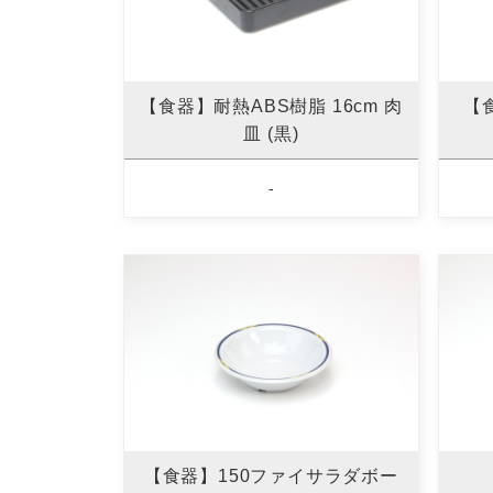
【食器】耐熱ABS樹脂 16cm 肉
【食
皿 (黒)
-
【食器】150ファイサラダボー