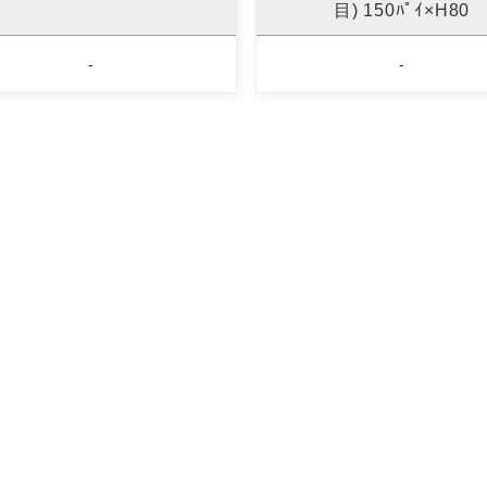
目) 150ﾊﾟｲ×H80
-
-