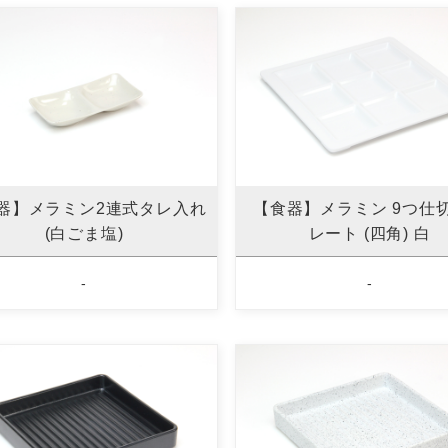
器】メラミン2連式タレ入れ
【食器】メラミン 9つ仕
(白ごま塩)
レート (四角) 白
-
-