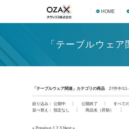
HOME
「テーブルウェア
「テーブルウェア関連」カテゴリの商品
27件中/11
絞り込み：
公開中
公開終了
すべて
並べ替え：
指定なし
商品名（昇順）
« Previous
1
2
3
Next »