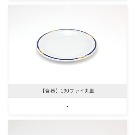
【食器】190ファイ丸皿
-