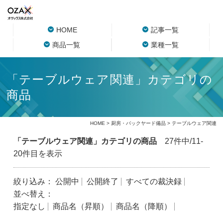
HOME
記事一覧
商品一覧
業種一覧
「テーブルウェア関連」カテゴリの
商品
HOME
>
厨房・バックヤード備品
> テーブルウェア関連
「テーブルウェア関連」カテゴリの商品
27件中/11-
20件目を表示
絞り込み：
公開中
公開終了
すべての裁決録
並べ替え：
指定なし
商品名（昇順）
商品名（降順）