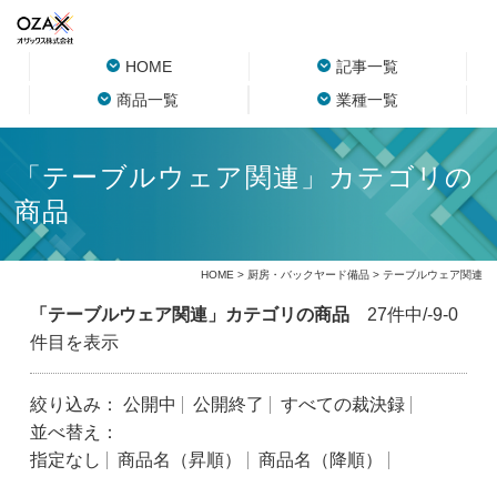
HOME
記事一覧
商品一覧
業種一覧
「テーブルウェア関連」カテゴリの
商品
HOME
>
厨房・バックヤード備品
> テーブルウェア関連
「テーブルウェア関連」カテゴリの商品
27件中/-9-0
件目を表示
絞り込み：
公開中
公開終了
すべての裁決録
並べ替え：
指定なし
商品名（昇順）
商品名（降順）