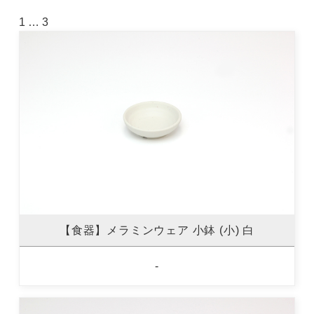
1
…
3
【食器】メラミンウェア 小鉢 (小) 白
-