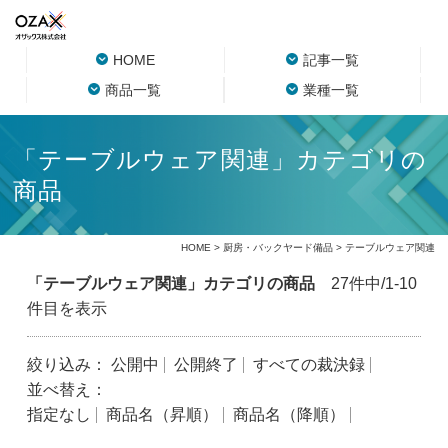
HOME
記事一覧
商品一覧
業種一覧
「テーブルウェア関連」カテゴリの
商品
HOME
>
厨房・バックヤード備品
> テーブルウェア関連
「テーブルウェア関連」カテゴリの商品
27件中/1-10
件目を表示
絞り込み：
公開中
公開終了
すべての裁決録
並べ替え：
指定なし
商品名（昇順）
商品名（降順）