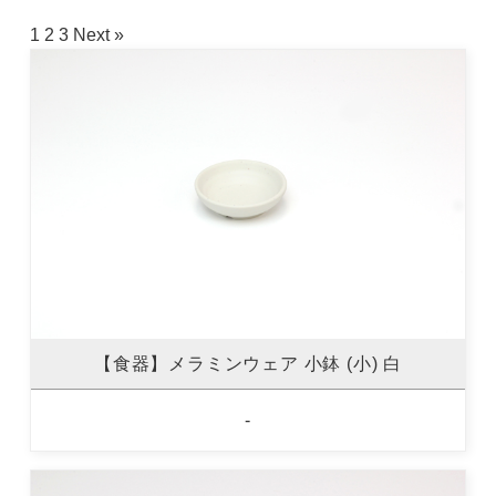
1
2
3
Next »
【食器】メラミンウェア 小鉢 (小) 白
-